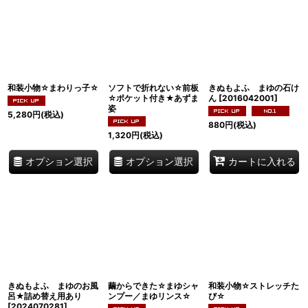
和装小物☆まわりっ子☆
ソフトで折れない☆前板
きぬもよふ まゆの石け
☆ポケット付き★あずま
ん
[
2016042001
]
姿
5,280
円
(税込)
880
円
(税込)
1,320
円
(税込)
オプション選択
オプション選択
カートに入れる
きぬもよふ まゆのお風
繭からできた☆まゆシャ
和装小物☆ストレッチた
呂★詰め替え用あり
ンプー／まゆリンス☆
び☆
[
2024070281
]