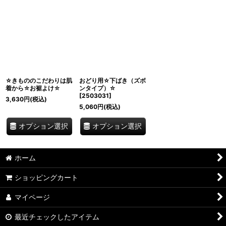
☆きもののこだわりは肌
おどり用☆下ばき（ズボ
着から☆お裾よけ☆
ンタイプ）☆
[
2503031
]
3,630
円
(税込)
5,060
円
(税込)
オプション選択
オプション選択
ホーム
ショッピングカート
マイページ
最近チェックしたアイテム