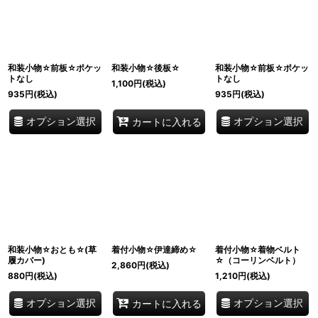
和装小物☆前板☆ポケッ
和装小物☆後板☆
和装小物☆前板☆ポケッ
トなし
トなし
1,100
円
(税込)
935
円
(税込)
935
円
(税込)
オプション選択
オプション選択
カートに入れる
和装小物☆おとも☆(草
着付小物☆伊達締め☆
着付小物☆着物ベルト
履カバー)
☆（コーリンベルト）
2,860
円
(税込)
880
円
(税込)
1,210
円
(税込)
オプション選択
オプション選択
カートに入れる