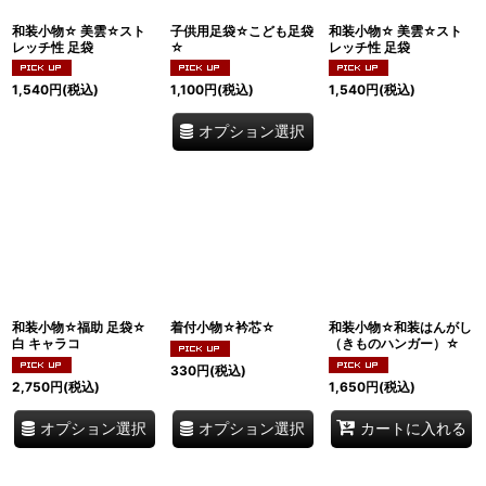
和装小物☆ 美雲☆スト
子供用足袋☆こども足袋
和装小物☆ 美雲☆スト
レッチ性 足袋
☆
レッチ性 足袋
1,540
円
(税込)
1,100
円
(税込)
1,540
円
(税込)
オプション選択
和装小物☆福助 足袋☆
着付小物☆衿芯☆
和装小物☆和装はんがし
白 キャラコ
（きものハンガー）☆
330
円
(税込)
2,750
円
(税込)
1,650
円
(税込)
オプション選択
オプション選択
カートに入れる