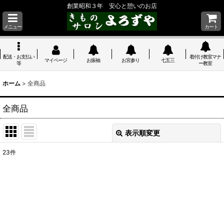
創業昭和３年 安心と憩いのお店
メニュー
カート
配送・お支払い
着付け教室マナ
マイページ
お振袖
お宮参り
七五三
等
ー教室
ホーム
>
全商品
全商品
表示順変更
閉じる
23
件
表示数
:
並び順
:
絞り込む