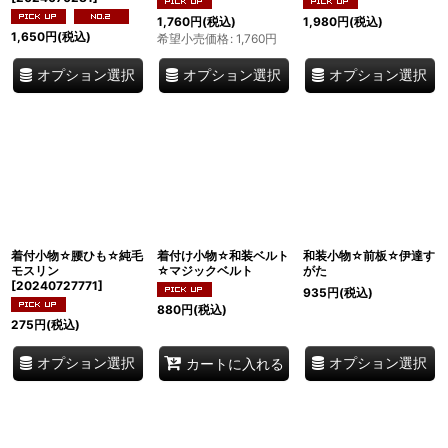
1,760
円
(税込)
1,980
円
(税込)
1,650
円
(税込)
希望小売価格
:
1,760
円
オプション選択
オプション選択
オプション選択
着付小物☆腰ひも☆純毛
着付け小物☆和装ベルト
和装小物☆前板☆伊達す
モスリン
☆マジックベルト
がた
[
20240727771
]
935
円
(税込)
880
円
(税込)
275
円
(税込)
オプション選択
オプション選択
カートに入れる